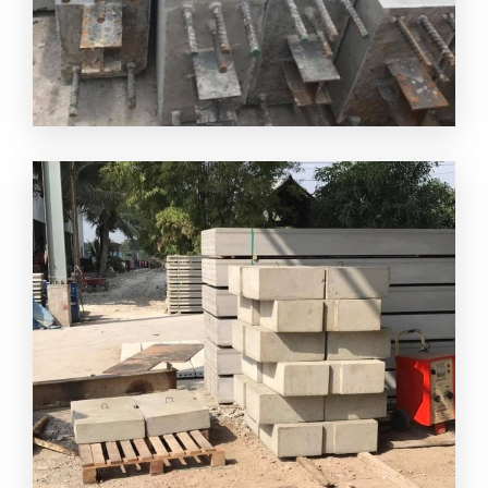
ผลิตพรีคาสท์คอนกรีตเสริมเหล็ก