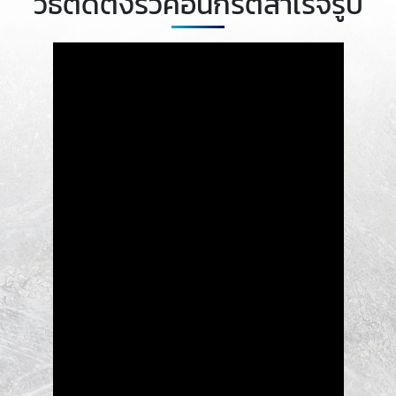
วิธีติดตั้งรั้วคอนกรีตสำเร็จรูป