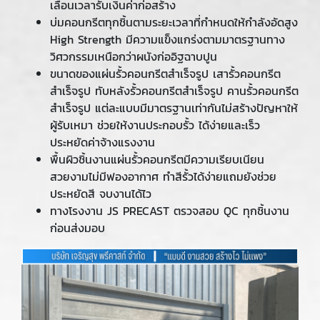
เลื่อนเวลารับเงินค่าก่อสร้าง
บ่มคอนกรีตทุกชิ้นตามระยะเวลาที่กำหนดให้กำลังอัดสูง
High Strength มีความแข็งแกร่งตามมาตรฐานทาง
วิศวกรรมเหนือกว่าผนังก่ออิฐฉาบปูน
ขนาดของแผ่นรั้วคอนกรีตสำเร็จรูป เสารั้วคอนกรีต
สำเร็จรูป ทับหลังรั้วคอนกรีตสำเร็จรูป คานรั้วคอนกรีต
สำเร็จรูป แต่ละแบบมีมาตรฐานเท่ากันไม่สร้างปัญหาให้
ผู้รับเหมา ช่วยให้งานประกอบรั้ว ได้ง่ายและเร็ว
ประหยัดค่าจ้างแรงงาน
พื้นผิวชิ้นงานแผ่นรั้วคอนกรีตมีความเรียบเนียน
สวยงามไม่มีฟองอากาศ ทำสีรั้วได้ง่ายแถมยังช่วย
ประหยัดสี จบงานได้ไว
ทางโรงงาน JS PRECAST ตรวจสอบ QC ทุกชิ้นงาน
ก่อนส่งมอบ