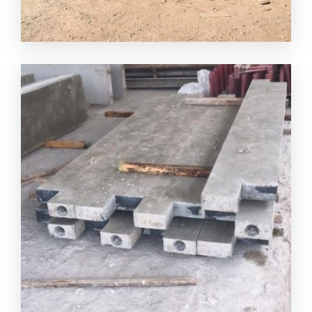
คานคอนกรีตสำเร็จรูป